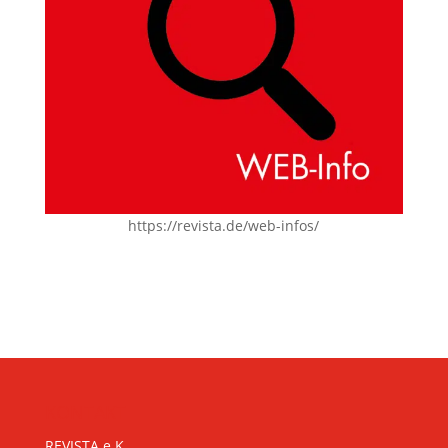
https://revista.de/web-infos/
KONTAKT
REVISTA e.K.