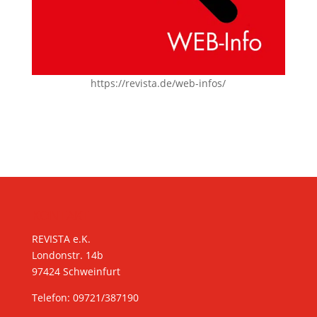
https://revista.de/web-infos/
KONTAKT
REVISTA e.K.
Londonstr. 14b
97424 Schweinfurt
Telefon: 09721/387190