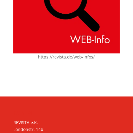
https://revista.de/web-infos/
KONTAKT
REVISTA e.K.
Londonstr. 14b