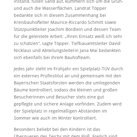
instand, füllen Sand auf, kümmern sich um die Grün-
und auch die Wasserflächen. Landrat Töpper
bedankte sich in diesem Zusammenhang bei
Kreisbauhofleiter Maurice-Riccardo Schmitt sowie
Stützpunktleiter Joachim Bördlein und dessen Team
für die geleistete Arbeit. „Ihren Einsatz weiß ich sehr
zu schätzen“, sagte Töpper. Tiefbauamtsleiter David
Nicklaus und Abteilungsleiterin Jana Mai bedankten
sich ebenfalls bei ihrem Bauhofteam.
Jedes Jahr steht im Frühjahr ein Spielplatz-TÜV durch
ein externes Prüfinstitut an und gemeinsam mit den
Bayerischen Staatsforsten werden die umliegenden
Bäume kontrolliert, sodass die kleinen und großen
Besucherinnen und Besucher stets eine gut
gepflegte und sichere Anlage vorfinden. Zudem wird
der Spielplatz in regelmäßigen Abständen im
Sommer wie auch im Winter kontrolliert.
Besonders beliebt bei den Kindern ist das
Überqueren des Teichs mit dem Floß. Freilich sind