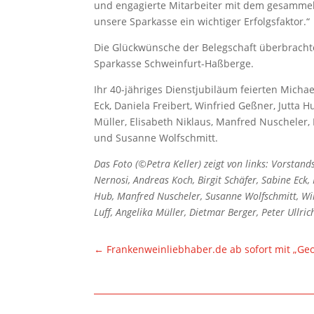
und engagierte Mitarbeiter mit dem gesammel
unsere Sparkasse ein wichtiger Erfolgsfaktor.“
Die Glückwünsche der Belegschaft überbracht
Sparkasse Schweinfurt-Haßberge.
Ihr 40-jähriges Dienstjubiläum feierten Michae
Eck, Daniela Freibert, Winfried Geßner, Jutta H
Müller, Elisabeth Niklaus, Manfred Nuscheler, 
und Susanne Wolfschmitt.
Das Foto (©Petra Keller) zeigt von links: Vorstan
Nernosi, Andreas Koch, Birgit Schäfer, Sabine Eck
Hub, Manfred Nuscheler, Susanne Wolfschmitt, Win
Luff, Angelika Müller, Dietmar Berger, Peter Ullr
←
Frankenweinliebhaber.de ab sofort mit „Ge