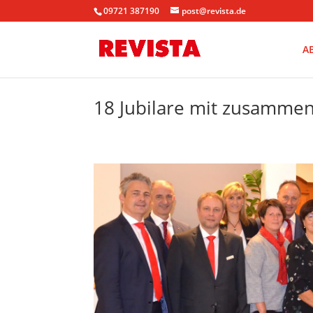
09721 387190
post@revista.de
A
18 Jubilare mit zusammen