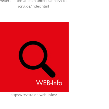
Weitere Informationen unter:
zahnarzt-de-
jong.de/index.html
https://revista.de/web-infos/