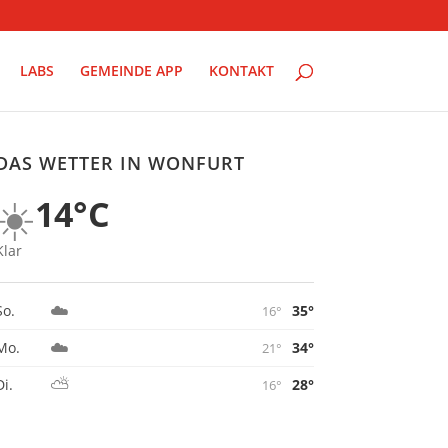
LABS
GEMEINDE APP
KONTAKT
DAS WETTER IN WONFURT
☀️
14°C
Klar
☁️
35°
So.
16°
☁️
34°
Mo.
21°
⛅
28°
Di.
16°