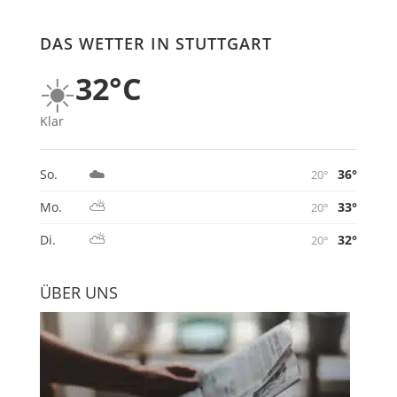
DAS WETTER IN STUTTGART
☀️
32°C
Klar
☁️
36°
So.
20°
⛅
33°
Mo.
20°
⛅
32°
Di.
20°
ÜBER UNS