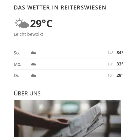
DAS WETTER IN REITERSWIESEN
🌤️
29°C
Leicht bewölkt
☁️
34°
So.
14°
☁️
33°
Mo.
18°
☁️
28°
Di.
16°
ÜBER UNS