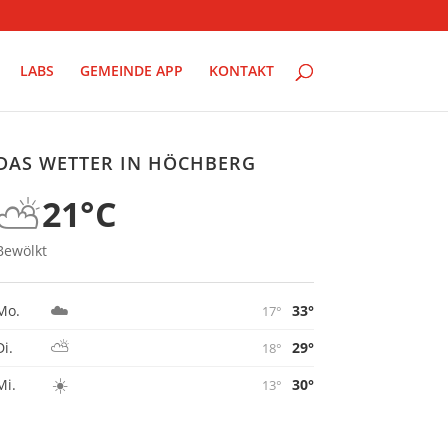
LABS
GEMEINDE APP
KONTAKT
DAS WETTER IN HÖCHBERG
⛅
21°C
Bewölkt
☁️
33°
Mo.
17°
⛅
29°
Di.
18°
☀️
30°
Mi.
13°