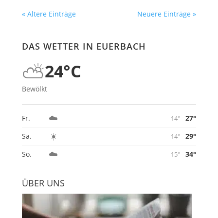
« Ältere Einträge
Neuere Einträge »
DAS WETTER IN EUERBACH
⛅
24°C
Bewölkt
☁️
27°
Fr.
14°
☀️
29°
Sa.
14°
☁️
34°
So.
15°
ÜBER UNS